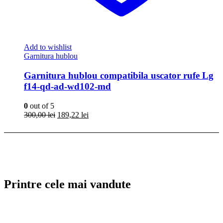
Add to wishlist
Garnitura hublou
Garnitura hublou compatibila uscator rufe Lg
f14-qd-ad-wd102-md
0
out of 5
Prețul
Prețul
300,00
lei
189,22
lei
inițial
curent
a
este:
fost:
189,22 lei.
300,00 lei.
Printre cele mai vandute