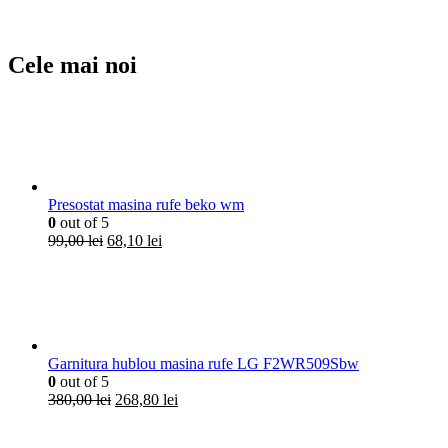
inițial
curent
a
este:
fost:
59,81 lei.
99,00 lei.
Cele mai noi
Presostat masina rufe beko wm
0
out of 5
Prețul
Prețul
99,00
lei
68,10
lei
inițial
curent
a
este:
fost:
68,10 lei.
99,00 lei.
Garnitura hublou masina rufe LG F2WR509Sbw
0
out of 5
Prețul
Prețul
380,00
lei
268,80
lei
inițial
curent
a
este: