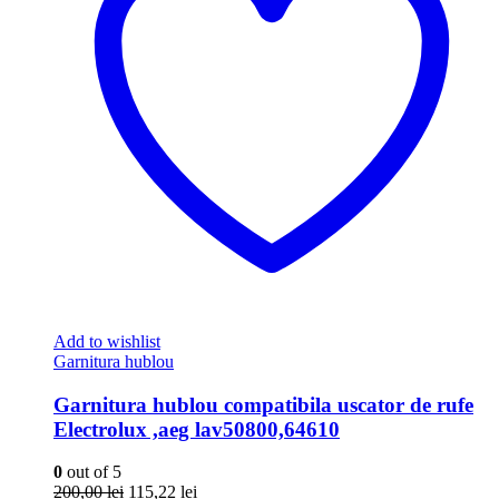
Add to wishlist
Garnitura hublou
Garnitura hublou compatibila uscator de rufe
Electrolux ,aeg lav50800,64610
0
out of 5
Prețul
Prețul
200,00
lei
115,22
lei