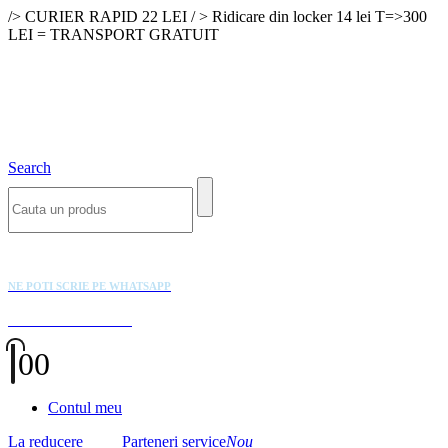
/> CURIER RAPID 22 LEI / > Ridicare din locker 14 lei T=>300
LEI = TRANSPORT GRATUIT
Search
NE POTI SCRIE PE WHATSAPP
+4 0770 902 902
0
0
Contul meu
La reducere
Parteneri service
Nou