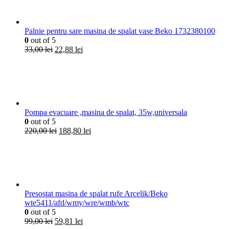
Palnie pentru sare masina de spalat vase Beko 1732380100
0
out of 5
Prețul
Prețul
33,00
lei
22,88
lei
inițial
curent
a
este:
fost:
22,88 lei.
33,00 lei.
Pompa evacuare ,masina de spalat, 35w,universala
0
out of 5
Prețul
Prețul
220,00
lei
188,80
lei
inițial
curent
a
este:
fost:
188,80 lei.
220,00 lei.
Presostat masina de spalat rufe Arcelik/Beko
wte5411/afd/wmy/wre/wmb/wtc
0
out of 5
Prețul
Prețul
99,00
lei
59,81
lei