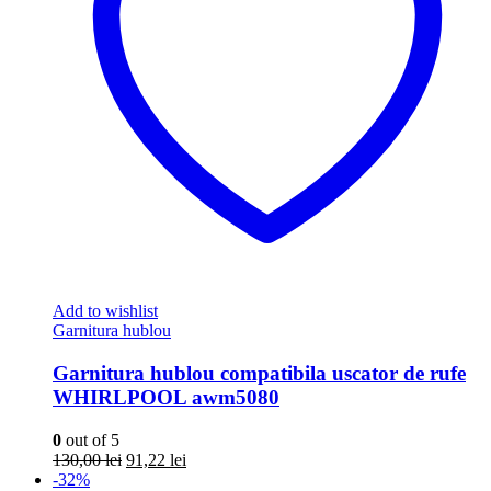
Add to wishlist
Garnitura hublou
Garnitura hublou compatibila uscator de rufe
WHIRLPOOL awm5080
0
out of 5
Prețul
Prețul
130,00
lei
91,22
lei
inițial
curent
-32%