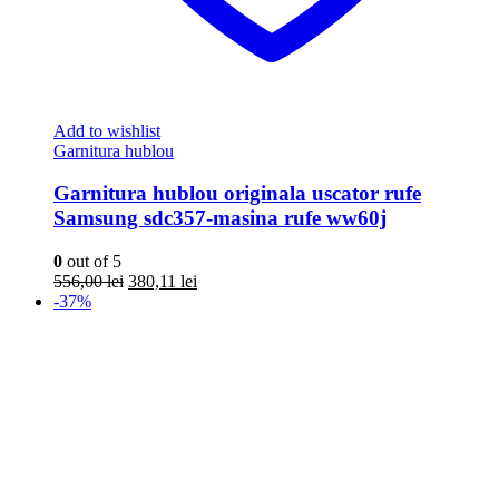
Add to wishlist
Garnitura hublou
Garnitura hublou originala uscator rufe
Samsung sdc357-masina rufe ww60j
0
out of 5
Prețul
Prețul
556,00
lei
380,11
lei
inițial
curent
-37%
a
este:
fost:
380,11 lei.
556,00 lei.