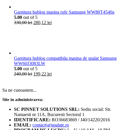
Garnitura hublou masina rufe Samsung WW80T4540a
5.00
out of 5
Prețul
Prețul
330,00
lei
280,12
lei
inițial
curent
a
este:
fost:
280,12 lei.
330,00 lei.
Garnitura hublou compatibila masina de spalat Samsung
WW60J3083LW
5.00
out of 5
Prețul
Prețul
240,00
lei
199,22
lei
inițial
curent
a
este:
fost:
199,22 lei.
Sa ne cunoastem...
240,00 lei.
Site in administrarea:
SC PINNET SOLUTIONS SRL:
Sediu social: Str.
Namaesti nr 11A, Bucuresti Sectorul 1
IDENTIFICARE:
RO36683869 / J40/14220/2016
EMAIL:
contact(at)spalate.ro