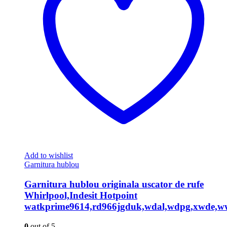
Add to wishlist
Garnitura hublou
Garnitura hublou originala uscator de rufe
Whirlpool,Indesit Hotpoint
watkprime9614,rd966jgduk,wdal,wdpg,xwde,w
0
out of 5