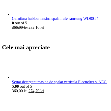
fost:
268,80 lei.
380,00 lei.
Garnitura hublou masina spalat rufe samsung WD80T4
0
out of 5
Prețul
Prețul
266,00
lei
232,10
lei
inițial
curent
a
este:
fost:
232,10 lei.
266,00 lei.
Cele mai apreciate
Sertar detergent masina de spalat verticala Electrolux si AEG
5.00
out of 5
Prețul
Prețul
360,00
lei
274,70
lei
inițial
curent
a
este:
fost:
274,70 lei.
360,00 lei.